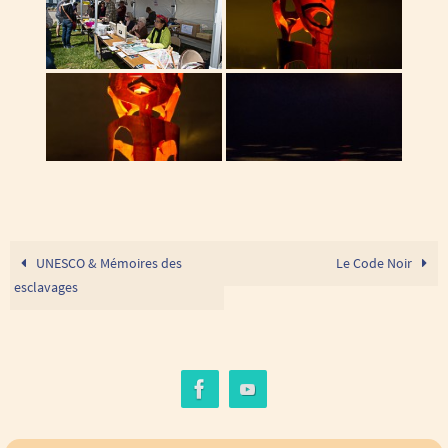
UNESCO & Mémoires des
Le Code Noir
esclavages