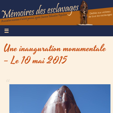
Passer
vers
le
contenu
Une inauguration monumentale
– Le 10 mai 2015