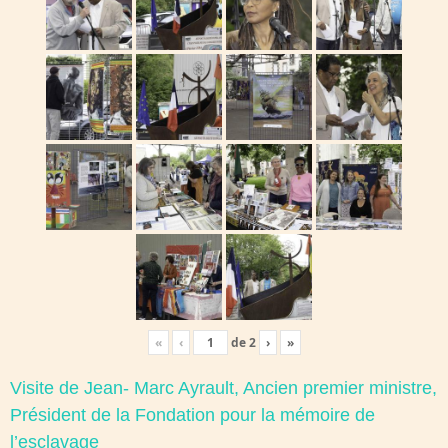
«
‹
de
2
›
»
Visite de Jean- Marc Ayrault, Ancien premier ministre,
Président de la Fondation pour la mémoire de
l’esclavage