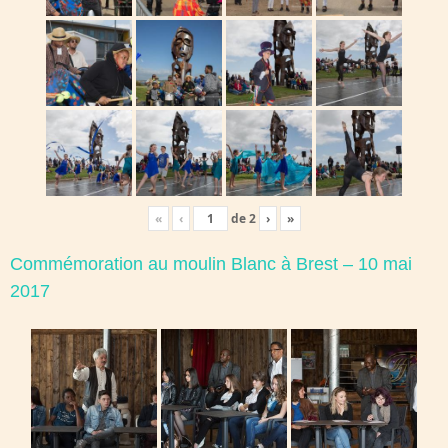
«
‹
de
2
›
»
Commémoration au moulin Blanc à Brest – 10 mai
2017