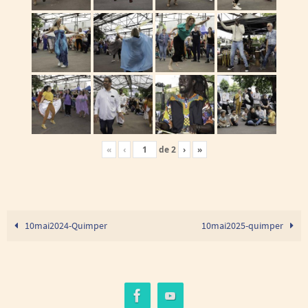
«
‹
de
2
›
»
10mai2024-Quimper
10mai2025-quimper