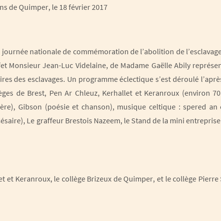
ns de Quimper, le 18 février 2017
la journée nationale de commémoration de l’abolition de l’esclavage
fet Monsieur Jean-Luc Videlaine, de Madame Gaëlle Abily représen
ires des esclavages. Un programme éclectique s’est déroulé l’aprè
ges de Brest, Pen Ar Chleuz, Kerhallet et Keranroux (environ 70 
re), Gibson (poésie et chanson), musique celtique : spered an 
saire), Le graffeur Brestois Nazeem, le Stand de la mini entrepri
et et Keranroux, le collège Brizeux de Quimper, et le collège Pierr