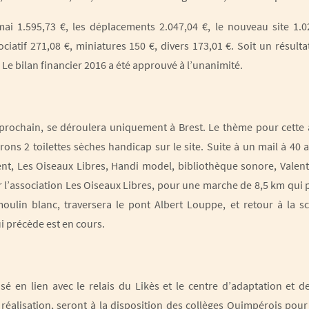
ai 1.595,73 €, les déplacements 2.047,04 €, le nouveau site 1.02
iatif 271,08 €, miniatures 150 €, divers 173,01 €. Soit un résulta
. Le bilan financier 2016 a été approuvé à l’unanimité.
rochain, se déroulera uniquement à Brest. Le thème pour cette 
rons 2 toilettes sèches handicap sur le site. Suite à un mail à 40 
nt, Les Oiseaux Libres, Handi model, bibliothèque sonore, Valent
l’association Les Oiseaux Libres, pour une marche de 8,5 km qui p
moulin blanc, traversera le pont Albert Louppe, et retour à la sc
i précède est en cours.
isé en lien avec le relais du Likès et le centre d’adaptation et 
éalisation, seront à la disposition des collèges Quimpérois pour 