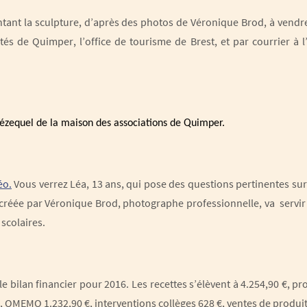
ntant la sculpture, d’après des photos de Véronique Brod, à vendr
osités de Quimper, l’office de tourisme de Brest, et par courrier à 
 Jézequel de la maison des associations de Quimper.
éo.
Vous verrez Léa, 13 ans, qui pose des questions pertinentes sur
, créée par Véronique Brod, photographe professionnelle, va servi
scolaires.
le bilan financier pour 2016. Les recettes s’élèvent à 4.254,90 €, p
, OMEMO 1.232,90 €, interventions collèges 628 €, ventes de produit