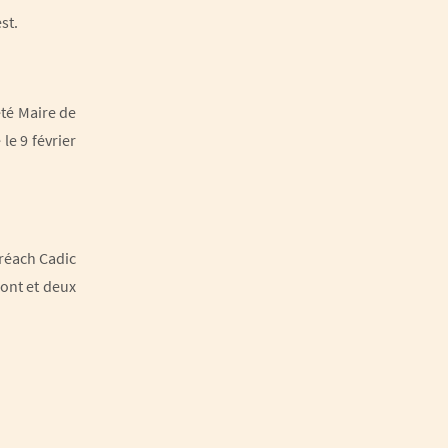
st.
été Maire de
le 9 février
Créach Cadic
mont et deux