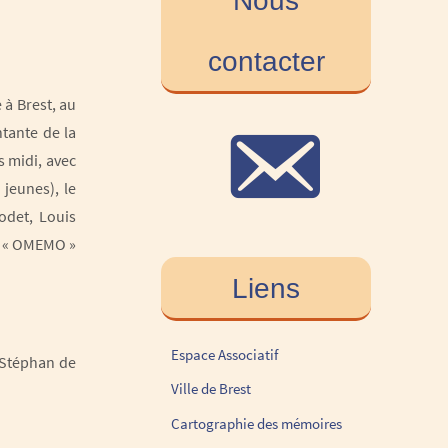
Nous
contacter
 à Brest, au
tante de la
s midi, avec
jeunes), le
odet, Louis
se « OMEMO »
Liens
Espace Associatif
e Stéphan de
Ville de Brest
Cartographie des mémoires