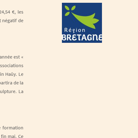
4,54 €, les
t négatif de
année est «
associations
in Haüy. Le
artira de la
ulpture. La
de formation
fin mai. Ce