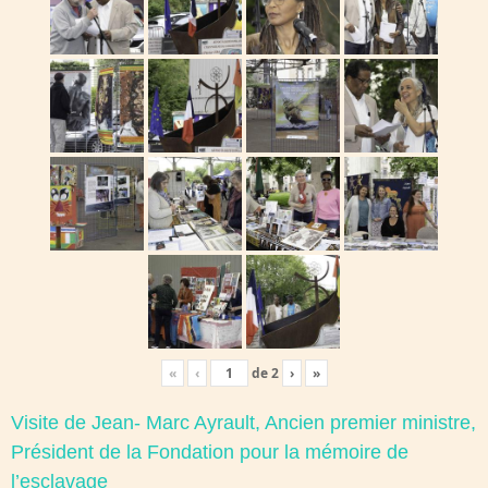
«
‹
de
2
›
»
Visite de Jean- Marc Ayrault, Ancien premier ministre,
Président de la Fondation pour la mémoire de
l’esclavage