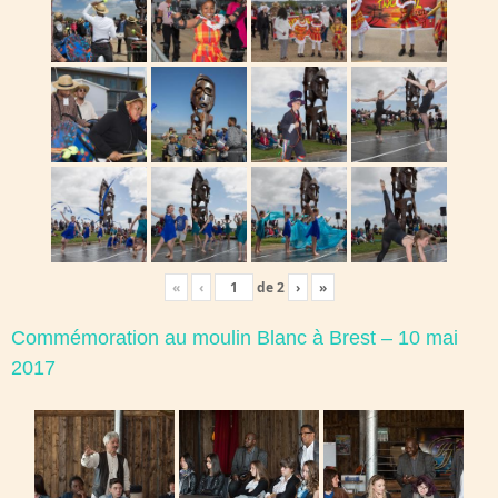
«
‹
de
2
›
»
Commémoration au moulin Blanc à Brest – 10 mai
2017